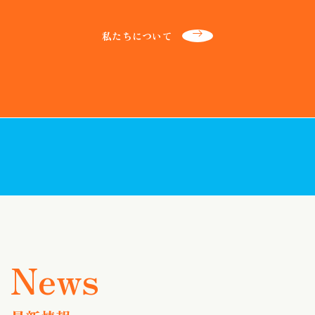
私たちについて
最新情報一覧
お近くの店舗を探す
ネットからご来店予約する
補聴器の助成制度について
お近くで開催される
これから補聴器を
出張店舗（定期相談会）を探す
ご検討されている方へ
News