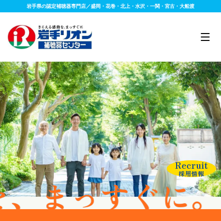
岩手県の認定補聴器専門店／盛岡・花巻・北上・水沢・一関・宮古・大船渡
Recruit
採用情報
すぐに。