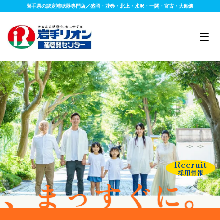
岩手県の認定補聴器専門店／盛岡・花巻・北上・水沢・一関・宮古・大船渡
Recruit
採用情報
すぐに。