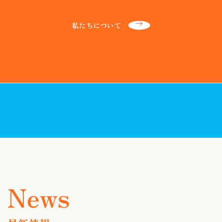
私たちについて
最新情報一覧
お近くの店舗を探す
ネットからご来店予約する
補聴器の助成制度について
お近くで開催される
これから補聴器を
出張店舗（定期相談会）を探す
ご検討されている方へ
News