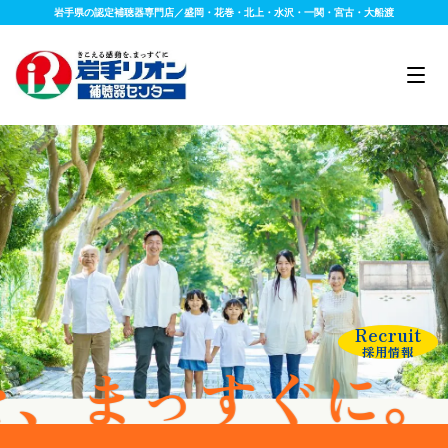
岩手県の認定補聴器専門店／盛岡・花巻・北上・水沢・一関・宮古・大船渡
Recruit
採用情報
すぐに。