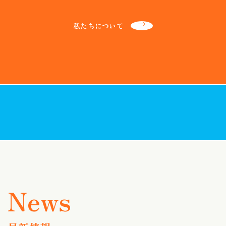
私たちについて
最新情報一覧
お近くの店舗を探す
ネットからご来店予約する
補聴器の助成制度について
お近くで開催される
これから補聴器を
出張店舗（定期相談会）を探す
ご検討されている方へ
News