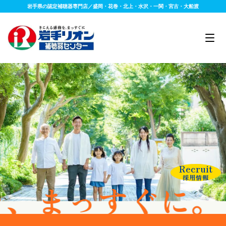
岩手県の認定補聴器専門店／盛岡・花巻・北上・水沢・一関・宮古・大船渡
Recruit
採用情報
すぐに。