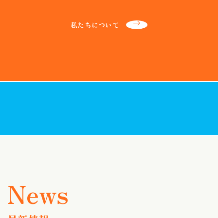
私たちについて
最新情報一覧
お近くの店舗を探す
ネットからご来店予約する
補聴器の助成制度について
お近くで開催される
これから補聴器を
出張店舗（定期相談会）を探す
ご検討されている方へ
News