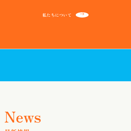
私たちについて
最新情報一覧
お近くの店舗を探す
ネットからご来店予約する
補聴器の助成制度について
お近くで開催される
これから補聴器を
出張店舗（定期相談会）を探す
ご検討されている方へ
News