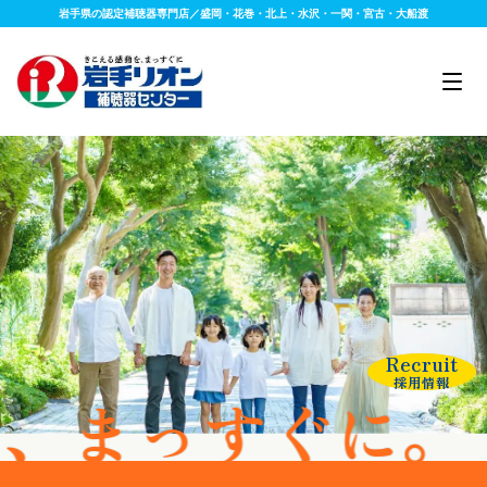
岩手県の認定補聴器専門店／盛岡・花巻・北上・水沢・一関・宮古・大船渡
Recruit
採用情報
すぐに。