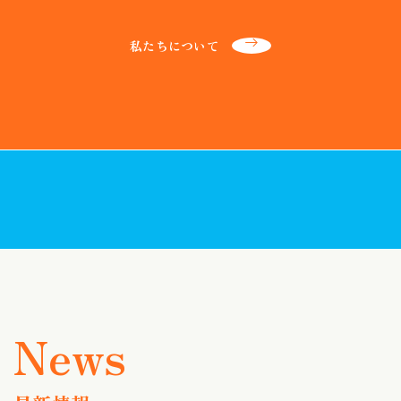
私たちについて
最新情報一覧
お近くの店舗を探す
ネットからご来店予約する
補聴器の助成制度について
お近くで開催される
これから補聴器を
出張店舗（定期相談会）を探す
ご検討されている方へ
News