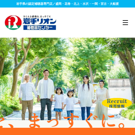
岩手県の認定補聴器専門店／盛岡・花巻・北上・水沢・一関・宮古・大船渡
Recruit
採用情報
っすぐに。