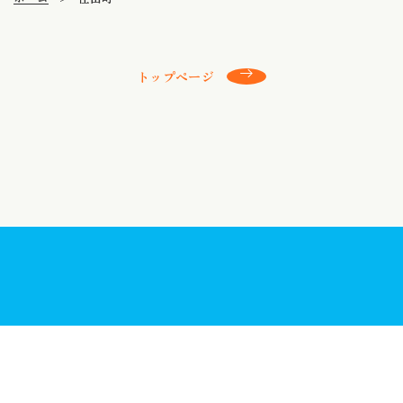
トップページ
最新情報一覧
お近くの店舗を探す
ネットからご来店予約する
補聴器の助成制度について
お近くで開催される
これから補聴器を
出張店舗（定期相談会）を探す
ご検討されている方へ