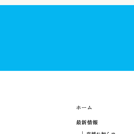
お近くの店舗を探す
お近くで開催される
出張店舗（定期相談会）を探す
ホーム
最新情報
店舗お知らせ