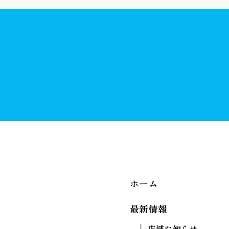
お近くの店舗を探す
お近くで開催される
出張店舗（定期相談会）を探す
ホーム
最新情報
店舗お知らせ